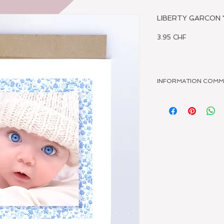
LIBERTY GARCON 
Prix
3.95 CHF
INFORMATION COM
Nous vous invitons à no
de vos projets.
Nous sommes à votre di
cartesdenath@kramerk
021'345'00'95 ou rend
vente à la Rue Central