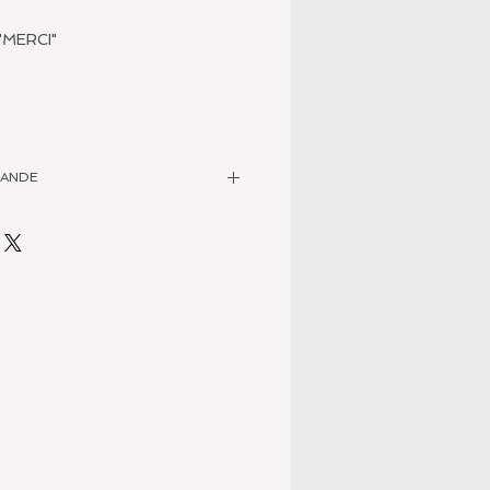
"MERCI"
MANDE
us contacter pour la personnalisation
sposition par mail à
rieg.ch
, par téléphone au
ez-nous visite dans notre espace de
e 10 à Lausanne.