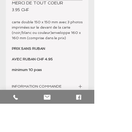
MERCI DE TOUT COEUR
Prix
3.95 CHF
carte double 150 x 150 mm avec 3 photos
imprimées sur le devant de la carte
(noir/blanc ou couleur)enveloppe 160 x
160 mm (comprise dans le prix)
PRIX SANS RUBAN
AVEC RUBAN CHF 4.95
minimum 10 pces
INFORMATION COMMANDE
Nous vous invitons à nous contacter pour
DANS LA MÊME SERIE
la personnalisation de vos projets.
Nous sommes à votre disposition par mail
Menu
à
cartesdenath@kramerkrieg.ch
, par
Marque-place
téléphone au 021'345'00'95 ou rendez-
Etiquettes
nous visite dans notre espace de vente à
Remerciements
la Rue Centrale 10 à Lausanne.